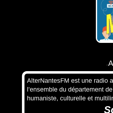
A
a
AlterNantesFM est une radio a
l'ensemble du département de l
humaniste, culturelle et multil
S