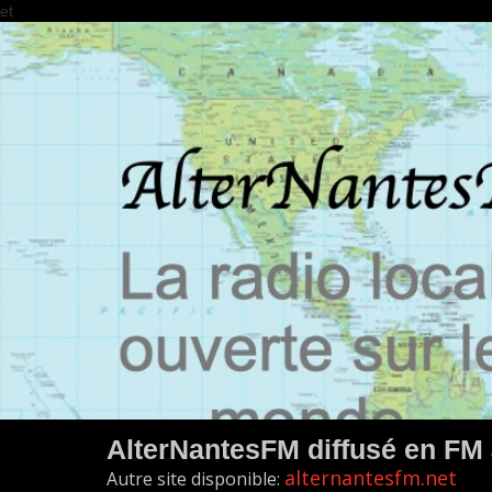
et
AlterNantesFM diffusé en FM
alternantesfm.net
Autre site disponible: