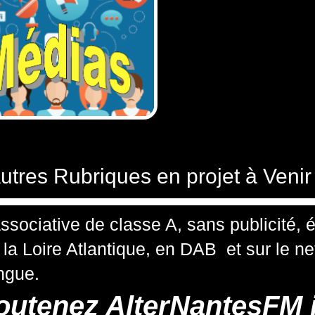
utres Rubriques en projet à Venir 
ssociative de classe A, sans publicité,
a Loire Atlantique, en DAB et sur le net.
ingue.
outenez AlterNantesFM i